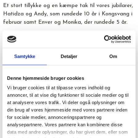
Et stort tillykke og en kæmpe tak til vores jubilarer,
Hatidza og Andy, som rundede 10 år i Kongsvang i
februar samt Enver og Monika, der rundede 5 år.
TILLYKKE TIL KONGSVANGS
JANUAR-JUBILARER
Samtykke
Detaljer
Om
Vi sender et stort tillykke og et endnu større tak til
Denne hjemmeside bruger cookies
Florina og Vasile-Daniel, som i januar fejrede
Vi bruger cookies til at tilpasse vores indhold og
jubilæum i Kongsvang. Coronaen fylder stadig i
annoncer, til at vise dig funktioner til sociale medier og til
vores hverdag også på arbejdspladsen, alligevel
at analysere vores trafik. Vi deler også oplysninger om
skal vi huske at fejre de små glæder. Vores to
din brug af vores hjemmeside med vores partnere inden
dygtige medarbejdere Florina Cionca og Vasile-
for sociale medier, annonceringspartnere og
analysepartnere. Vores partnere kan kombinere disse
Daniel Crilia rundede denne måned 5 år i
data med andre oplysninger, du har givet dem, eller som
Kongsvang […]