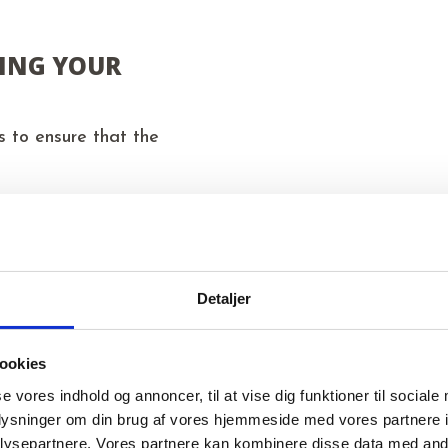
NING YOUR
s to ensure that the
-course
Detaljer
ookies
placed in one of six official levels. No matter your level
se vores indhold og annoncer, til at vise dig funktioner til sociale
oplysninger om din brug af vores hjemmeside med vores partnere i
ysepartnere. Vores partnere kan kombinere disse data med andr