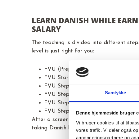
LEARN DANISH WHILE EAR
SALARY
The teaching is divided into different step
level is just right for you:
FVU (Prepatory Adult Education) Pre
FVU Start
FVU Step 1
Samtykke
FVU Step 2
FVU Step 3
FVU Step 4
Denne hjemmeside bruger c
After a screening of your level, you will be 
Vi bruger cookies til at tilpas
taking Danish lessons.
vores trafik. Vi deler også 
annonceringspartnere og anal