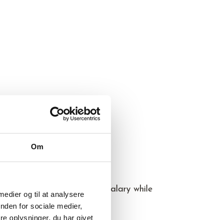
Om
, you will receive your full salary while
 medier og til at analysere
nden for sociale medier,
e oplysninger, du har givet