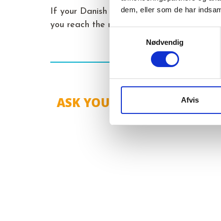
dem, eller som de har indsaml
If your Danish is not yet at the level to e
you reach the necessary level, you can join
Samtykkevalg
Nødvendig
ASK YOUR MANAGER OR R
Afvis