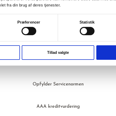
et fra din brug af deres tjenester.
nter the six levels, we offer free lessons in your spare
 the official levels and learn Danish while earning your 
Præferencer
Statistik
EACH OUT TO
HR@KONGSVANG.NET
T
Tillad valgte
Opfylder Servicenormen
AAA kreditvurdering