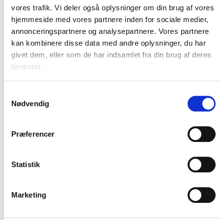
tættere på Aarhus Kommunes mål om CO2-
vores trafik. Vi deler også oplysninger om din brug af vores
hjemmeside med vores partnere inden for sociale medier,
neutralitet […]
annonceringspartnere og analysepartnere. Vores partnere
kan kombinere disse data med andre oplysninger, du har
givet dem, eller som de har indsamlet fra din brug af deres
tjenester.
Opfylder Servicenormen
Samtykkevalg
Nødvendig
AAA kreditvurdering
Præferencer
Eliteleverandør til det offentlige
Statistik
Marketing
Svanemærket