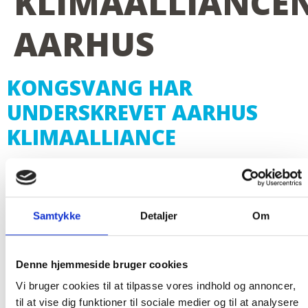
KLIMAALLIANCE
AARHUS
KONGSVANG HAR
UNDERSKREVET AARHUS
KLIMAALLIANCE
Vi er stolte over at meddele, at vi i foråret 2024
har underskrevet Klimaalliancen Aarhus
Samtykke
Detaljer
Om
Commitment Paper! Sammen med andre aktører og
Aarhus Kommune vil vi bidrage til grøn omstilling
inden for mobilitet, indkøb, genanvendelse,
Denne hjemmeside bruger cookies
fødevarer og uddannelse. Målet er, at man i
Vi bruger cookies til at tilpasse vores indhold og annoncer,
fællesskab bringer virksomheder og bysamfundet
til at vise dig funktioner til sociale medier og til at analysere