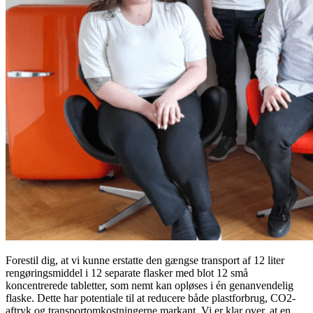
Forestil dig, at vi kunne erstatte den gængse transport af 12 liter
rengøringsmiddel i 12 separate flasker med blot 12 små
koncentrerede tabletter, som nemt kan opløses i én genanvendelig
flaske. Dette har potentiale til at reducere både plastforbrug, CO2-
aftryk og transportomkostningerne markant. Vi er klar over, at en