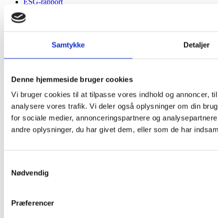
ESG-rapport
ESG-rapport
Rutevejledning
Skriv til os
Samtykke
Detaljer
Ring til os
Job i Kongsvang
Denne hjemmeside bruger cookies
Vi bruger cookies til at tilpasse vores indhold og annoncer, til 
Copyright © 2024 Kongsvang | CVR: 28689276 | Klamsagervej 2,
analysere vores trafik. Vi deler også oplysninger om din br
8230 Åbyhøj
for sociale medier, annonceringspartnere og analysepartner
Services
andre oplysninger, du har givet dem, eller som de har indsamle
Vores services
Rengøring
Vinduespolering
Intern service
Samtykkevalg
Hospital og sundhed
Nødvendig
Kantine
Grøn service
Vagt og sikkerhed
Præferencer
Facility Management
Bæredygtighed