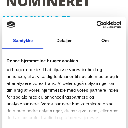
NOMINERET
KONGSVANG ER
NOMINERET TIL ÅRETS
EJERLEDER 2025!
Samtykke
Detaljer
Om
Denne hjemmeside bruger cookies
Kongsvang er nomineret til Årets Ejerleder 2025. En
stor anerkendelse til Kongsvangs direktører og
Vi bruger cookies til at tilpasse vores indhold og
medejere Christina Nyhus og Jørgen Hertz.
annoncer, til at vise dig funktioner til sociale medier og til
at analysere vores trafik. Vi deler også oplysninger om
din brug af vores hjemmeside med vores partnere inden
for sociale medier, annonceringspartnere og
analysepartnere. Vores partnere kan kombinere disse
Opfylder Servicenormen
data med andre oplysninger, du har givet dem, eller som
de har indsamlet fra din brug af deres tjenester.