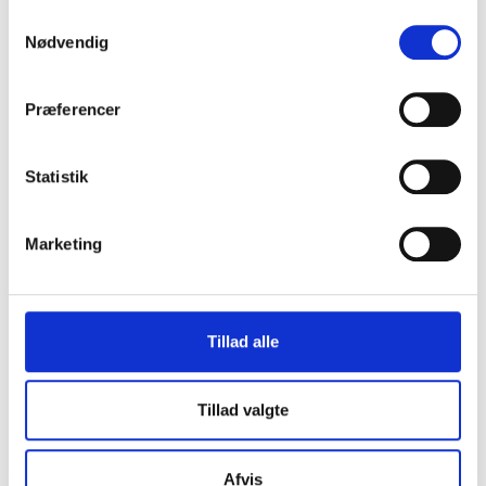
Samtykkevalg
AAA kreditvurdering
Nødvendig
Præferencer
Eliteleverandør til det offentlige
Statistik
Svanemærket
Marketing
Gender Diversity Pledge
Tillad alle
Cookie- og privatlivspolitik
Tillad valgte
Kvalitetspolitik
Miljøpolitik
Afvis
Personalepolitik