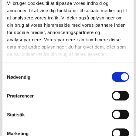
Vi bruger cookies til at tilpasse vores indhold og
annoncer, til at vise dig funktioner til sociale medier og til
at analysere vores trafik. Vi deler også oplysninger om
Ordentlighed har altid været vigtigt for Kongsvang og
din brug af vores hjemmeside med vores partnere inden
derfor er vi også utrolig stolte over, at vi igen er
for sociale medier, annonceringspartnere og
godkendt under SBA Servicenormen.
analysepartnere. Vores partnere kan kombinere disse
data med andre oplysninger, du har givet dem, eller som
de har indsamlet fra din brug af deres tjenester.
Opfylder Servicenormen
Samtykkevalg
Nødvendig
AAA kreditvurdering
Præferencer
Eliteleverandør til det offentlige
Statistik
Svanemærket
Marketing