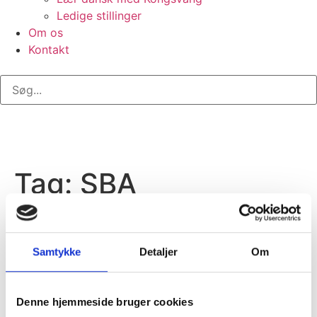
Ledige stillinger
Om os
Kontakt
Tag:
SBA
Servicenormen
Godkendt under
Samtykke
Detaljer
Om
Servicenormen for 14. år i
Denne hjemmeside bruger cookies
træk