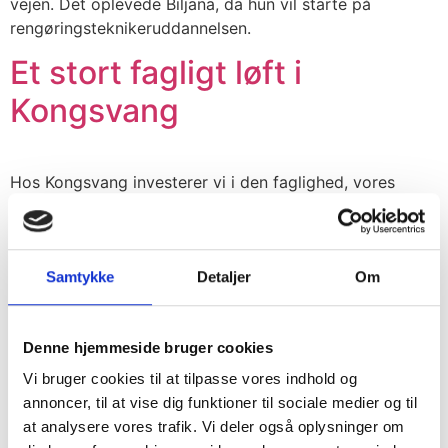
vejen. Det oplevede Biljana, da hun vil starte på
rengøringsteknikeruddannelsen.
Et stort fagligt løft i
Kongsvang
Hos Kongsvang investerer vi i den faglighed, vores
kunder møder hver eneste dag. Derfor giver vi AMU
kurser til alle medarbejdere i driften.
Kongsvang er nomineret til
Samtykke
Detaljer
Om
Årets Ejerleder 2025!
Denne hjemmeside bruger cookies
Vi bruger cookies til at tilpasse vores indhold og
Kongsvang er nomineret til Årets Ejerleder 2025. En stor
annoncer, til at vise dig funktioner til sociale medier og til
anerkendelse til Kongsvangs direktører og medejere
at analysere vores trafik. Vi deler også oplysninger om
Christina Nyhus og Jørgen Hertz.