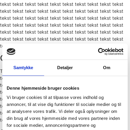
tekst tekst tekst tekst tekst tekst tekst tekst tekst tekst
tekst tekst tekst tekst tekst tekst tekst tekst tekst tekst
tekst tekst tekst tekst tekst tekst tekst tekst tekst tekst
tekst tekst tekst tekst tekst tekst tekst tekst tekst tekst
tekst tekst tekst tekst tekst tekst tekst tekst tekst tekst
tekst tekst tekst tekst tekst tekst tekst tekst tekst tekst
tekst tekst tekst
Overskrift
Samtykke
Detaljer
Om
Tekst tekst tekst tekst tekst tekst tekst tekst tekst tekst
tekst tekst tekst tekst tekst tekst tekst tekst tekst tekst
tekst tekst tekst tekst tekst tekst tekst tekst tekst tekst
Denne hjemmeside bruger cookies
tekst tekst tekst tekst tekst tekst tekst tekst tekst tekst
Vi bruger cookies til at tilpasse vores indhold og
tekst tekst tekst tekst tekst tekst tekst tekst tekst tekst
annoncer, til at vise dig funktioner til sociale medier og til
tekst tekst tekst tekst tekst tekst tekst tekst tekst tekst
at analysere vores trafik. Vi deler også oplysninger om
tekst tekst tekst tekst tekst tekst tekst tekst tekst tekst
din brug af vores hjemmeside med vores partnere inden
tekst tekst tekst
for sociale medier, annonceringspartnere og