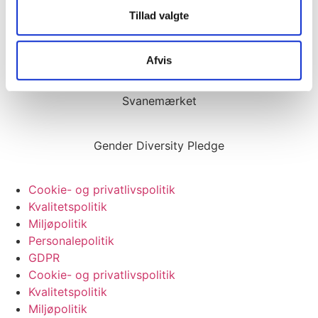
AAA kreditvurdering
Tillad valgte
Eliteleverandør til det offentlige
Afvis
Svanemærket
Gender Diversity Pledge
Cookie- og privatlivspolitik
Kvalitetspolitik
Miljøpolitik
Personalepolitik
GDPR
Cookie- og privatlivspolitik
Kvalitetspolitik
Miljøpolitik