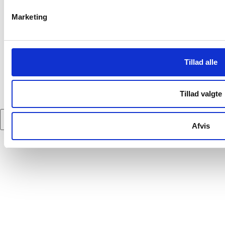
Facility Management
Marketing
Bæredygtighed
Samfundsansvar
Job og karriere
Job og karriere
Tillad alle
Lær dansk med Kongsvang
Ledige stillinger
Om os
Tillad valgte
Kontakt
Afvis
(+45) 86 14 40 54