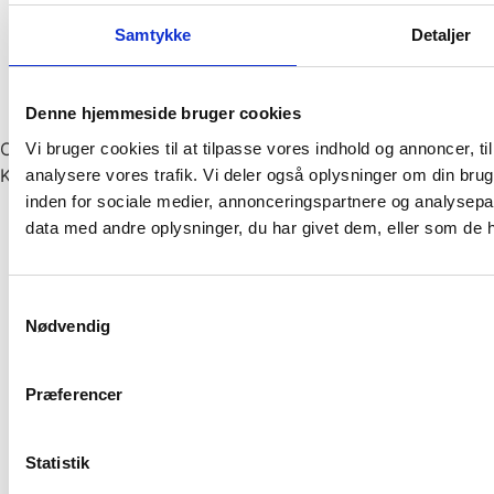
Samtykke
Detaljer
Denne hjemmeside bruger cookies
Copyright © 2024 Kongsvang | CVR: 28689276 |
Vi bruger cookies til at tilpasse vores indhold og annoncer, til 
Klamsagervej 2, 8230 Åbyhøj
analysere vores trafik. Vi deler også oplysninger om din br
inden for sociale medier, annonceringspartnere og analysepa
data med andre oplysninger, du har givet dem, eller som de ha
Services
Vores services
Samtykkevalg
Rengøring
Nødvendig
Vinduespolering
Intern service
Præferencer
Hospital og sundhed
Kantine
Grøn service
Statistik
Vagt og sikkerhed