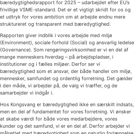
bæredygtighedsrapport for 2025 – udarbejdet efter EU’s
frivillige VSME-standard. Det er et vigtigt skridt for os og
et udtryk for vores ambition om at arbejde endnu mere
struktureret og transparent med bæredygtighed.
Rapporten giver indblik i vores arbejde med miljø
(Environment), sociale forhold (Social) og ansvarlig ledelse
(Governance). Som rengøringsvirksomhed er vi en del af
mange menneskers hverdag – på arbejdspladser, i
institutioner og i fælles miljøer. Derfor ser vi
bæredygtighed som et ansvar, der både handler om miljø,
mennesker, samfundet og ordentlig forretning. Det gælder
i den måde, vi arbejder på, de valg vi træffer, og de
samarbejder vi indgår i.
Hos Kongsvang er bæredygtighed ikke en særskilt indsats,
men en del af fundamentet for vores forretning. Vi ønsker
at skabe værdi for både vores medarbejdere, vores
kunder og det samfund, vi er en del af. Derfor arbejder vi
målrettet med bæredygtighed som en naturlig forlængelse