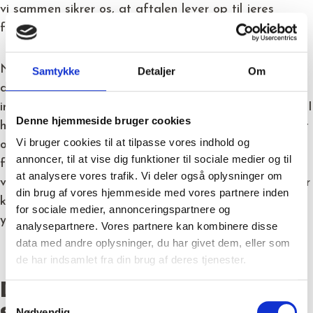
vi sammen sikrer os, at aftalen lever op til jeres
forventninger.
Når aftalen træder i kraft, er kvalitetstilsyn,
Samtykke
Detaljer
Om
dokumentation og dialog hele centrale
indsatsområder, som sikrer, at I altid får den service, I
Denne hjemmeside bruger cookies
har betalt for. Vores kvalitetssystem er gennemprøvet
Vi bruger cookies til at tilpasse vores indhold og
og velfungerende, og giver jer som kunder mulighed
annoncer, til at vise dig funktioner til sociale medier og til
for altid at kunne følge med. Rent administrativt gør
at analysere vores trafik. Vi deler også oplysninger om
vi det nemt og overskueligt for jer, da I får én primær
din brug af vores hjemmeside med vores partnere inden
kontaktperson og kun én faktura. Uanset hvor mange
for sociale medier, annonceringspartnere og
ydelser, vi leverer.
analysepartnere. Vores partnere kan kombinere disse
data med andre oplysninger, du har givet dem, eller som
de har indsamlet fra din brug af deres tjenester.
DE BEDSTE
Samtykkevalg
Nødvendig