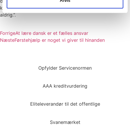
Afvis
dør på klem for Lisbeth: “Og hvis nu jollen ikke holder, så
kunne der måske åbne sig nye muligheder. Man ved jo
aldrig.”.
Forrige
At lære dansk er et fælles ansvar
Næste
Førstehjælp er noget vi giver til hinanden
Opfylder Servicenormen
AAA kreditvurdering
Eliteleverandør til det offentlige
Svanemærket