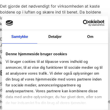
Det gjorde det nødvendigt for virksomheden at kaste
boldene op i luften og skære ind til benet. Da boldene
landede, stod det klart, at det blandt andet ville få
konsekvenser for det mangeårige samarbejde med
Kongsvang om kantinedriften.
Samtykke
Detaljer
Om
Det blev her vigtigt for vores to direktører, Christina og
Jørgen, at hjælpe Lisbeth godt videre. Og derfor var
glæden også stor for alle parter, da de sammen med
Denne hjemmeside bruger cookies
Lisbeth og virksomheden fandt en løsning, hvor Lisbeth
Vi bruger cookies til at tilpasse vores indhold og
kunne blive hos lige præcis dem.
annoncer, til at vise dig funktioner til sociale medier og til
En varm afsked
at analysere vores trafik. Vi deler også oplysninger om
din brug af vores hjemmeside med vores partnere inden
Selvom der blev sagt “på gensyn” og ikke “farvel”, så var
for sociale medier, annonceringspartnere og
det dog en afsked, som naturligvis skulle markeres. Det
analysepartnere. Vores partnere kan kombinere disse
blev den hos Kongsvang, hvor Lisbeth kom forbi til en
data med andre oplysninger, du har givet dem, eller som
hyggelig morgenreception. Og hvor hun leverede en meget
de har indsamlet fra din brug af deres tjenester.
fin tale om sin rejse og sine oplevelser med Kongsvang