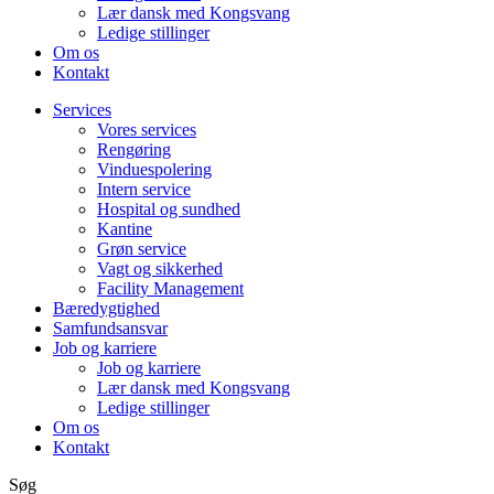
Lær dansk med Kongsvang
Ledige stillinger
Om os
Kontakt
Services
Vores services
Rengøring
Vinduespolering
Intern service
Hospital og sundhed
Kantine
Grøn service
Vagt og sikkerhed
Facility Management
Bæredygtighed
Samfundsansvar
Job og karriere
Job og karriere
Lær dansk med Kongsvang
Ledige stillinger
Om os
Kontakt
Søg