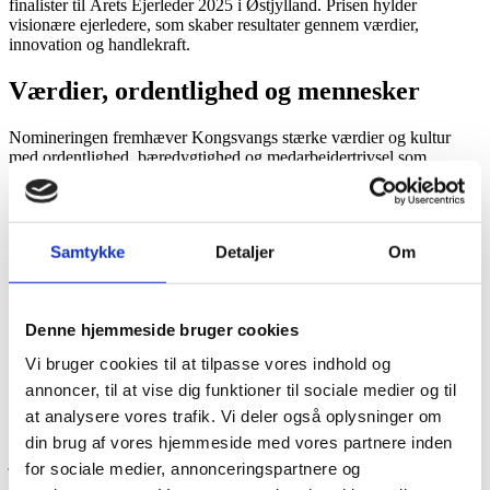
finalister til Årets Ejerleder 2025 i Østjylland. Prisen hylder
visionære ejerledere, som skaber resultater gennem værdier,
innovation og handlekraft.
Værdier, ordentlighed og mennesker
Nomineringen fremhæver Kongsvangs stærke værdier og kultur
med ordentlighed, bæredygtighed og medarbejdertrivsel som
grundstenen i alt, vi gør. Som Svanemærket virksomhed arbejder vi
målrettet med ESG og en fossilfri fremtid, og vi investerer stærkt i
integration, sprog og uddannelse for vores medarbejdere.
Samtykke
Detaljer
Om
Vi tror på, at konkurrencekraft og ansvar går hånd i hånd, fordi
rigtige resultater skabes, når mennesker trives.
Denne hjemmeside bruger cookies
En anerkendelse, vi deler
Vi bruger cookies til at tilpasse vores indhold og
annoncer, til at vise dig funktioner til sociale medier og til
Et kæmpestort tillykke til Claus Jørgen Larsen fra DMR A/S, som
at analysere vores trafik. Vi deler også oplysninger om
vandt prisen. Og et varmt tillykke til Maria Møller og Leif Møller fra
LM Transport, Ans A/S – det var en fornøjelse at dele finalen med
din brug af vores hjemmeside med vores partnere inden
jer. Tak til PwC, Nykredit og Dansk Erhverv for at sætte fokus på
for sociale medier, annonceringspartnere og
de mange ejerledere, der hver dag løfter Danmark