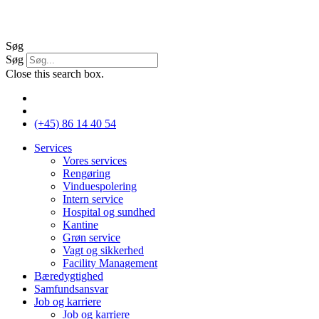
Videre
til
indhold
Søg
Søg
Close this search box.
(+45) 86 14 40 54
Services
Vores services
Rengøring
Vinduespolering
Intern service
Hospital og sundhed
Kantine
Grøn service
Vagt og sikkerhed
Facility Management
Bæredygtighed
Samfundsansvar
Job og karriere
Job og karriere