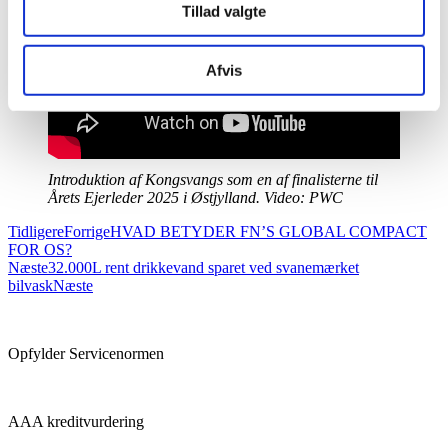
Tillad valgte
Afvis
Introduktion af Kongsvangs som en af finalisterne til
Årets Ejerleder 2025 i Østjylland. Video: PWC
Tidligere
Forrige
HVAD BETYDER FN’S GLOBAL COMPACT
FOR OS?
Næste
32.000L rent drikkevand sparet ved svanemærket
bilvask
Næste
Opfylder Servicenormen
AAA kreditvurdering