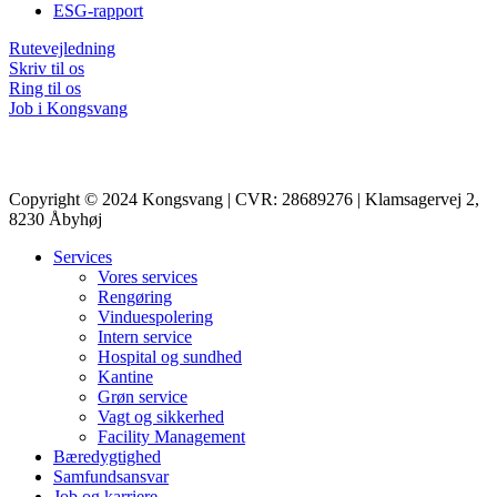
ESG-rapport
Rutevejledning
Skriv til os
Ring til os
Job i Kongsvang
Copyright © 2024 Kongsvang | CVR: 28689276 | Klamsagervej 2,
8230 Åbyhøj
Services
Vores services
Rengøring
Vinduespolering
Intern service
Hospital og sundhed
Kantine
Grøn service
Vagt og sikkerhed
Facility Management
Bæredygtighed
Samfundsansvar
Job og karriere