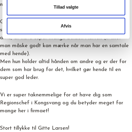
møde familien!
Tillad valgte
Gitte er en person som bare har super god energi,
Afvis
som hun spreder til alle omkring sig. Hun er god til
altid, at have super mange bolden i luften (hvilket
man måske godt kan mærke når man har en samtale
med hende).
Men hun holder altid hånden om andre og er der for
dem som har brug for det, hvilket gør hende til en
super god leder.
Vi er super taknemmelige for at have dig som
Regionschef i Kongsvang og du betyder meget for
mange her i firmaet!
Stort tillykke til Gitte Larsen!