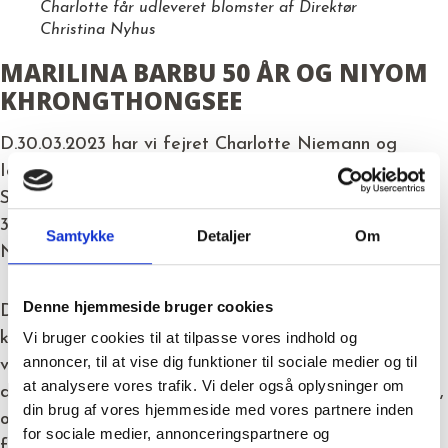
Charlotte får udleveret blomster af Direktør
Christina Nyhus
MARILINA BARBU 50 ÅR OG NIYOM
KHRONGTHONGSEE
D.30.03.2023 har vi fejret Charlotte Niemann og
Ionut-Catalin Cojocaru.
Serviceleder Ionut-Catalin Cojocaru fyldte 40 år d.
30.03.2023 og Kongsvangs nye serviceleder Charlotte
Samtykke
Detaljer
Om
Niemann fyldte 60 år d. 26.03.2023.
Denne hjemmeside bruger cookies
De er blevet fejret med en lækker brunchanretning i
kantinen her i Aarhus lavet af den søde Lisbeth. Der
Vi bruger cookies til at tilpasse vores indhold og
annoncer, til at vise dig funktioner til sociale medier og til
var selvfølgelig også kage, blomster og en gave til
at analysere vores trafik. Vi deler også oplysninger om
dem begge. Det var en super hyggelig sammenkomst,
din brug af vores hjemmeside med vores partnere inden
og dejligt at se hvor mange kollegaer der kom for at
for sociale medier, annonceringspartnere og
fejre dem!