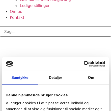
Ledige stillinger
Om os
Kontakt
Tag:
25 ås jubilæum
25 år med smil, faglighed
Samtykke
Detaljer
Om
og tillid
Denne hjemmeside bruger cookies
Vi bruger cookies til at tilpasse vores indhold og
Vi har fornøjelsen af at fejre Thi Thu Ha Luong, der har
annoncer, til at vise dig funktioner til sociale medier og til