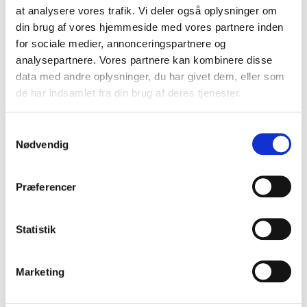
25-års jubilæum! Gennem årene har hun været en fast
at analysere vores trafik. Vi deler også oplysninger om
og værdsat del af hverdagen.
din brug af vores hjemmeside med vores partnere inden
for sociale medier, annonceringspartnere og
analysepartnere. Vores partnere kan kombinere disse
data med andre oplysninger, du har givet dem, eller som
Opfylder Servicenormen
de har indsamlet fra din brug af deres tjenester.
AAA kreditvurdering
Samtykkevalg
Nødvendig
Eliteleverandør til det offentlige
Præferencer
Svanemærket
Statistik
Gender Diversity Pledge
Marketing
Cookie- og privatlivspolitik