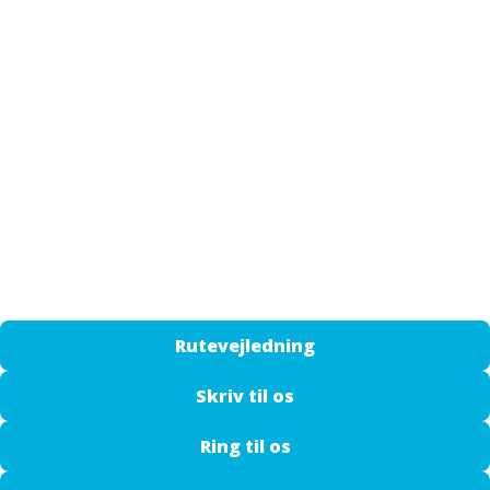
Cookie- og privatlivspolitik
Kvalitetspolitik
Miljøpolitik
Personalepolitik
GDPR
ESG-rapport
Rutevejledning
Skriv til os
Ring til os