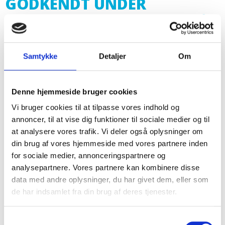
GODKENDT UNDER
SERVICENORMEN FOR 14. ÅR
I TRÆK
Samtykke
Detaljer
Om
Ordentlighed har altid været vigtigt for Kongsvang
og derfor er vi også utrolig stolte over, at vi igen er
Denne hjemmeside bruger cookies
godkendt under SBA Servicenormen.
Vi bruger cookies til at tilpasse vores indhold og
annoncer, til at vise dig funktioner til sociale medier og til
at analysere vores trafik. Vi deler også oplysninger om
din brug af vores hjemmeside med vores partnere inden
for sociale medier, annonceringspartnere og
Opfylder Servicenormen
analysepartnere. Vores partnere kan kombinere disse
data med andre oplysninger, du har givet dem, eller som
de har indsamlet fra din brug af deres tjenester.
AAA kreditvurdering
Samtykkevalg