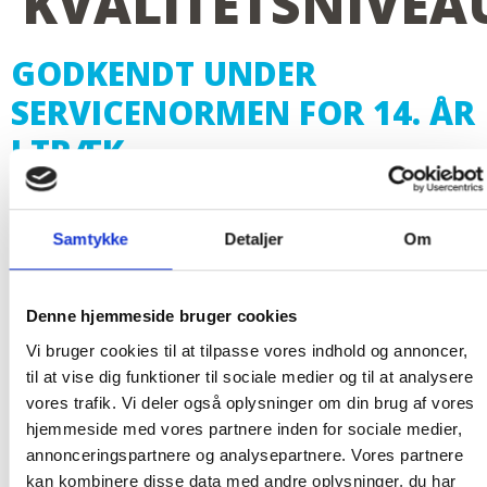
KVALITETSNIVEA
GODKENDT UNDER
SERVICENORMEN FOR 14. ÅR
I TRÆK
Ordentlighed har altid været vigtigt for Kongsvang
Samtykke
Detaljer
Om
og derfor er vi også utrolig stolte over, at vi igen er
godkendt under SBA Servicenormen.
Denne hjemmeside bruger cookies
Vi bruger cookies til at tilpasse vores indhold og annoncer,
til at vise dig funktioner til sociale medier og til at analysere
vores trafik. Vi deler også oplysninger om din brug af vores
Opfylder Servicenormen
hjemmeside med vores partnere inden for sociale medier,
annonceringspartnere og analysepartnere. Vores partnere
kan kombinere disse data med andre oplysninger, du har