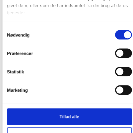
givet dem, eller som de har indsamlet fra din brug af deres
AAA kreditvurdering
tjenester.
Samtykkevalg
Eliteleverandør til det offentlige
Nødvendig
Præferencer
Svanemærket
Statistik
Gender Diversity Pledge
Marketing
Cookie- og privatlivspolitik
Kvalitetspolitik
Tillad alle
Miljøpolitik
Personalepolitik