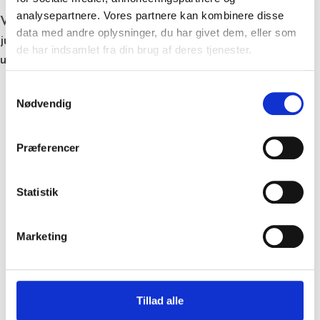
analysepartnere. Vores partnere kan kombinere disse
Vil du med på holdet sammen med vores skønne
data med andre oplysninger, du har givet dem, eller som
jubilarer? Så se vores ledige stillinger eller søg
de har indsamlet fra din brug af deres tjenester.
uopfordret
via dette link
.
Samtykkevalg
Nødvendig
Vores dygtige servicemedarbejder, Gheorghe, blev
fejret med sine nærmeste kolleger, blomster og en
Præferencer
gave, der pyntede flot om håndleddet, til sit 10 års
jubilæum i Kongsvang.
Statistik
Faktisk kunne Gheorghe’s leder, Vyacheslav, selv
fejre 5 års jubilæum i Kongsvang dette efterår.
Marketing
Her ses vores regionschef, Bartosz, der overrækker
blomster og gave til Venci, der blev fejret af
kolleger på hovedkontoret.
Tillad alle