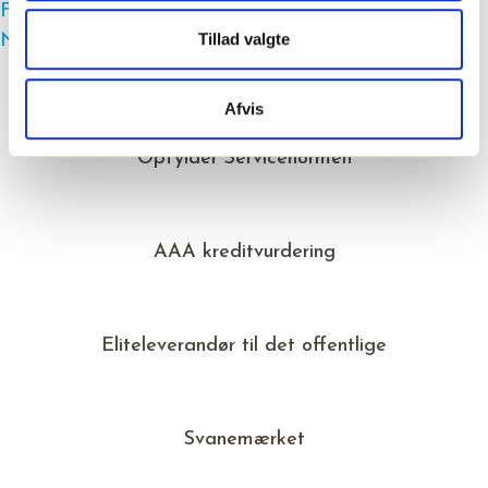
Forrige
Tillykke til Kongsvangs juni-jubilarer-2022
Tillad valgte
Næste
Tillykke til novembers jubilarer!
Afvis
Opfylder Servicenormen
AAA kreditvurdering
Eliteleverandør til det offentlige
Svanemærket