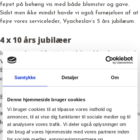
fejret på behørig vis med både blomster og gave.
Sidst men ikke mindst havde vi også fornøjelsen af at
fejre vores serviceleder, Vyacheslav’s 5 års jubilæum.
4 x 10 års jubilæer
Intet mindre end fire 10 års jubilæer blev det også til.
Vi kunne nemlig fejre flotte runde milepæle for både
Elena, Gheorghe, Lijun og Sari. Vi er bare så glade af
Samtykke
Detaljer
Om
at have jer med på Kongsvang holdet!
Et stort hurra og tillykke til alle vores skønne jubilarer.
Denne hjemmeside bruger cookies
I kan være stolte af jer selv og jeres arbejde – det er
Vi bruger cookies til at tilpasse vores indhold og
Kongsvang i hvert fald! Af hjertet tak for indsatsen, vi
annoncer, til at vise dig funktioner til sociale medier og til
håber vi må fejre mange flere jubilæer sammen med
at analysere vores trafik. Vi deler også oplysninger om
jer i fremtiden.
din brug af vores hjemmeside med vores partnere inden
for sociale medier, annonceringspartnere og