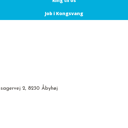
Ring til os
Job i Kongsvang
sagervej 2, 8230 Åbyhøj