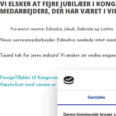
VI ELSKER AT FEJRE JUBILÆER I KO
MEDARBEJDERE, DER HAR VÆRET I VI
Fra øverst venstre: Edinalca, Jakub, Gabriela og Lolitta
Vores servicemedarbejder Edinalva rundede intet mind
Tusind tak for jeres indsats! Vi ønsker jer endnu engang
Forrige
Tillykke til Kongsvangs marts-jubilarer
Næste
Året med corona er løbet stærkt, men heldigvis
Samtykke
Denne hjemmeside bruger c