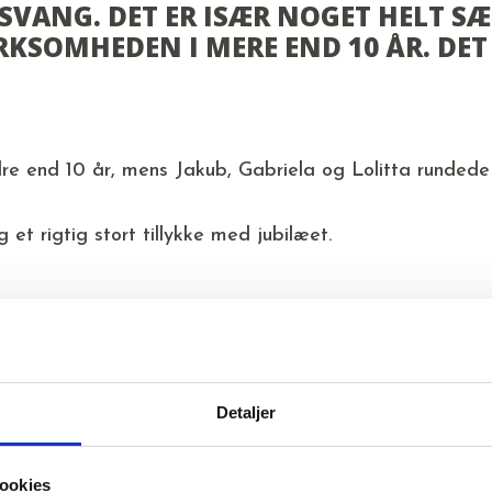
NGSVANG. DET ER ISÆR NOGET HELT S
RKSOMHEDEN I MERE END 10 ÅR. DET
re end 10 år, mens Jakub, Gabriela og Lolitta rundede
 et rigtig stort tillykke med jubilæet.
 løber Mathilde endnu stærkere
Detaljer
Opfylder Servicenormen
ookies