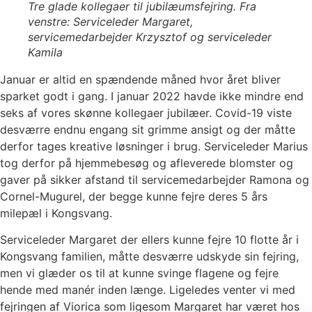
Tre glade kollegaer til jubilæumsfejring. Fra
venstre: Serviceleder Margaret,
servicemedarbejder Krzysztof og serviceleder
Kamila
Januar er altid en spændende måned hvor året bliver
sparket godt i gang. I januar 2022 havde ikke mindre end
seks af vores skønne kollegaer jubilæer. Covid-19 viste
desværre endnu engang sit grimme ansigt og der måtte
derfor tages kreative løsninger i brug. Serviceleder Marius
tog derfor på hjemmebesøg og afleverede blomster og
gaver på sikker afstand til servicemedarbejder Ramona og
Cornel-Mugurel, der begge kunne fejre deres 5 års
milepæl i Kongsvang.
Serviceleder Margaret der ellers kunne fejre 10 flotte år i
Kongsvang familien, måtte desværre udskyde sin fejring,
men vi glæder os til at kunne svinge flagene og fejre
hende med manér inden længe. Ligeledes venter vi med
fejringen af Viorica som ligesom Margaret har været hos