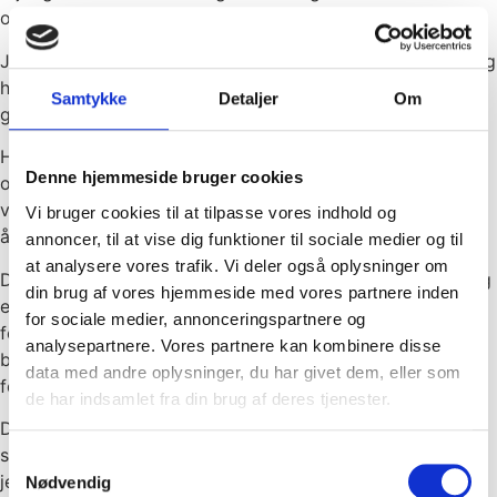
os i 10 år.
Joan har vi været så heldige at have hos os i hele 15 år, og
hun blev overrasket på sin arbejdsplads med blomster og
Samtykke
Detaljer
Om
gave af serviceleder Joanna.
Heldigvis sluttede januar med en glædelig nyhed om
Denne hjemmeside bruger cookies
ophævede corona restriktioner, og vi kunne derfor
velfortjent fejre servicemedarbejder Krzysztof og hans 10
Vi bruger cookies til at tilpasse vores indhold og
års milepæl i Kongsvang.
annoncer, til at vise dig funktioner til sociale medier og til
at analysere vores trafik. Vi deler også oplysninger om
Det kan aldrig nævnes nok hvor pavestolte vi i Kongsvang
din brug af vores hjemmeside med vores partnere inden
er af det store arbejde vores medarbejdere hver dag gør
for sociale medier, annonceringspartnere og
for at holde hjulene igang. Rengøringsbranchen er en
analysepartnere. Vores partnere kan kombinere disse
branche hvor hver eneste medarbejder gør en kæmpe
data med andre oplysninger, du har givet dem, eller som
forskel for vores kunder og det er værd at fejre.
de har indsamlet fra din brug af deres tjenester.
Der skal derfor lyde et stort hurra og tillykke til alle vores
skønne januar jubilarer. I kan være stolte af jer selv og
Samtykkevalg
jeres arbejde – det er vi nemlig! Af hjertet tak for
Nødvendig