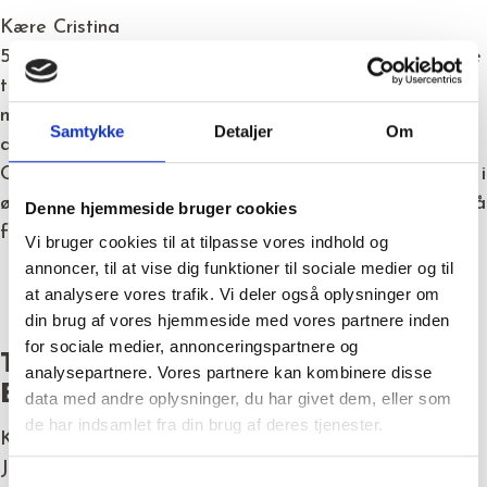
Kære Cristina
5 år er gået siden du startede i Kongsvang. De sidste
to år har jeg haft fornøjelsen af at arbejde sammen
med dig. Du er en sej og dygtig assistent. Tak for dit
Samtykke
Detaljer
Om
arbejde og dine smil, som altid byder en velkommen.
Og tak fordi du passer så godt på vores kunde (som i
øvrigt også sætter rigtig stor pris på dig). Vi håber på
Denne hjemmeside bruger cookies
fem år mere.
Vi bruger cookies til at tilpasse vores indhold og
annoncer, til at vise dig funktioner til sociale medier og til
at analysere vores trafik. Vi deler også oplysninger om
din brug af vores hjemmeside med vores partnere inden
for sociale medier, annonceringspartnere og
Til Maria fra serviceleder, Marius
analysepartnere. Vores partnere kan kombinere disse
Bucur
data med andre oplysninger, du har givet dem, eller som
de har indsamlet fra din brug af deres tjenester.
Kære Maria
Jeg vil ønske dig stort tillykke med jubilæet og sige
Samtykkevalg