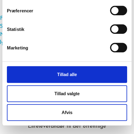
Præferencer
Forrige
Beskæftigelse højt på dagsordenen i ny
Sønderborg-aftale
Statistik
Næste
Kongsvang nytænker årets store juletræsfest i
lyset af Covid-19
Marketing
Tillad alle
Opfylder Servicenormen
Tillad valgte
AAA kreditvurdering
Afvis
Eliteleverandør til det offentlige