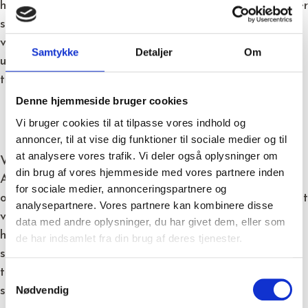
hvor det er sjovt, socialt og udviklende. Det synes vi er
så fint, så det er med stor glæde, at vi forlænger
vores sponsorat, som nu bliver brugt på t-shirts til de
Samtykke
Detaljer
Om
unge og professionelt træningstøj til trænerne mens
træningslejr må vente til efter Corona.
Denne hjemmeside bruger cookies
Vi bruger cookies til at tilpasse vores indhold og
annoncer, til at vise dig funktioner til sociale medier og til
at analysere vores trafik. Vi deler også oplysninger om
Vi har også valgt at forlænge vores sponsorat med
din brug af vores hjemmeside med vores partnere inden
AGF Atletik, som har været så søde at lave en lille
for sociale medier, annonceringspartnere og
opstilling i deres nye sponsor-tøj. Selvom det har været
analysepartnere. Vores partnere kan kombinere disse
vanskeligere for dem at træne i disse corona-tider, så
data med andre oplysninger, du har givet dem, eller som
har løberne trænet flittigt og har også været til nogle
de har indsamlet fra din brug af deres tjenester.
stævner, hvor de bl.a. kunne lufte det nye sponsor-
tøj. Vi vil ønske alle de unge mennesker et rigtig godt
Samtykkevalg
Nødvendig
sports-år i 2021.