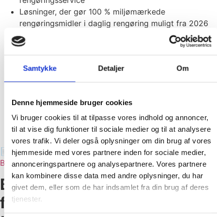
Løsninger, der gør 100 % miljømærkede
rengøringsmidler i daglig rengøring muligt fra 2026
40 % elbiler og sikret, at alle nyindkøb af køretøjer er
100 % eldrevne
styrket vores arbejde med ligestilling, repræsentation
Samtykke
Detaljer
Om
og inkluderende rekruttering
investeret i kompetenceløft gennem uddannelse af
både servicemedarbejdere og ledere
Denne hjemmeside bruger cookies
styrket indsatsen for danskundervisning, der
understøtter integration, samarbejde og trivsel
Vi bruger cookies til at tilpasse vores indhold og annoncer,
Ny bæredygtighedsstrategi med handlingsplan for
til at vise dig funktioner til sociale medier og til at analysere
2026-2030
vores trafik. Vi deler også oplysninger om din brug af vores
📄 Læs hele rapporten her:
Kongsvangs VSME-
hjemmeside med vores partnere inden for sociale medier,
Bæredygtighedsrapport 2025
annonceringspartnere og analysepartnere. Vores partnere
kan kombinere disse data med andre oplysninger, du har
Bæredygtighedsrapporterin
givet dem, eller som de har indsamlet fra din brug af deres
for en bedre og mere
tjenester.