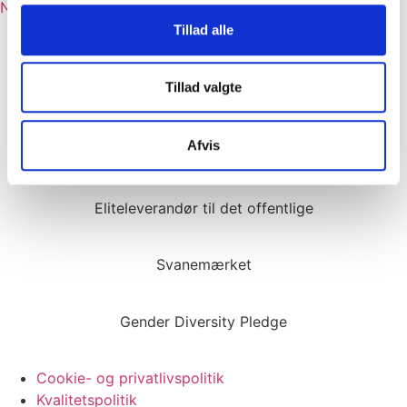
Næste
Kongsvang er kåret som Succesvirksomhed 2024
Tillad alle
Tillad valgte
Opfylder Servicenormen
Afvis
AAA kreditvurdering
Eliteleverandør til det offentlige
Svanemærket
Gender Diversity Pledge
Cookie- og privatlivspolitik
Kvalitetspolitik