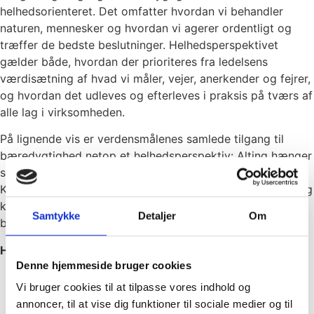
helhedsorienteret. Det omfatter hvordan vi behandler
naturen, mennesker og hvordan vi agerer ordentligt og
træffer de bedste beslutninger. Helhedsperspektivet
gælder både, hvordan der prioriteres fra ledelsens
værdisætning af hvad vi måler, vejer, anerkender og fejrer,
og hvordan det udleves og efterleves i praksis på tværs af
alle lag i virksomheden.
På lignende vis er verdensmålenes samlede tilgang til
bæredygtighed netop et helhedsperspektiv: Alting hænger
sammen og intet verdensmål kan stå alene. Derfor har vi i
Kongsvang valgt at inddrage dem som inspirationskilde og
konkret værktøj til handling i vores
Samtykke
Detaljer
Om
bæredygtighedsstrategi.
Hvordan arbejder Kongsvang med FNs Verdensmål?
Denne hjemmeside bruger cookies
Vi har udvalgt 10 verdensmål, som indgår i vores
Vi bruger cookies til at tilpasse vores indhold og
virksomhedsstrategi.
annoncer, til at vise dig funktioner til sociale medier og til
Hvert verdensmål har fået én eller flere