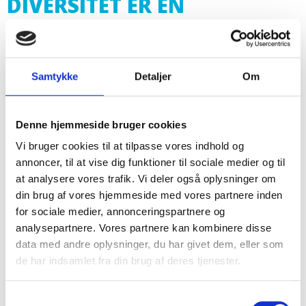
DIVERSITET ER EN
HJERTESAG FOR
KONGSVANG
Samtykke
Detaljer
Om
For os er det vigtigt at være en arbejdsplads, hvor
alle føler sig velkomne – uanset køn, baggrund eller
Denne hjemmeside bruger cookies
identitet!
Vi bruger cookies til at tilpasse vores indhold og
annoncer, til at vise dig funktioner til sociale medier og til
at analysere vores trafik. Vi deler også oplysninger om
din brug af vores hjemmeside med vores partnere inden
for sociale medier, annonceringspartnere og
Opfylder Servicenormen
analysepartnere. Vores partnere kan kombinere disse
data med andre oplysninger, du har givet dem, eller som
de har indsamlet fra din brug af deres tjenester.
AAA kreditvurdering
Samtykkevalg