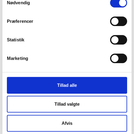
Nødvendig
Eliteleverandør til det offentlige
Præferencer
Svanemærket
Statistik
Marketing
Gender Diversity Pledge
Tillad alle
Cookie- og privatlivspolitik
Kvalitetspolitik
Tillad valgte
Miljøpolitik
Personalepolitik
GDPR
Afvis
Cookie- og privatlivspolitik