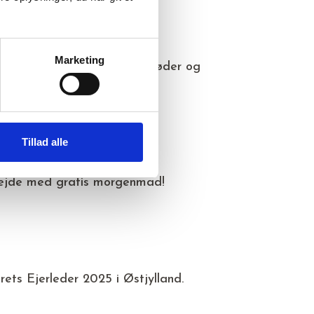
LE
Marketing
dt med gode samtaler, nye møder og
Tillad alle
rbejde med gratis morgenmad!
rets Ejerleder 2025 i Østjylland.