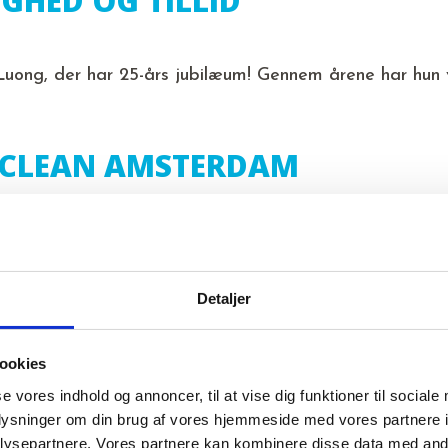
IGHED OG TILLID
 Luong, der har 25-års jubilæum! Gennem årene har hun
RCLEAN AMSTERDAM
ghed, automation og dokumentation på Interclean Ams
Detaljer
DSRAPPORT 2025 ER UDE
ookies
se vores indhold og annoncer, til at vise dig funktioner til sociale
25 er udkommet – nu efter EU’s frivillige VSME-stan
oplysninger om din brug af vores hjemmeside med vores partnere i
ysepartnere. Vores partnere kan kombinere disse data med andr