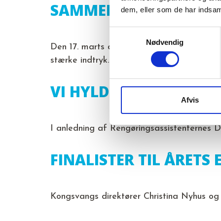
SAMMEN OM ET ARBEJD
dem, eller som de har indsaml
Samtykkevalg
Nødvendig
Den 17. marts deltog Kongsvang i jobmess
stærke indtryk.
VI HYLDER VORES AS
Afvis
I anledning af Rengøringsassistenternes 
FINALISTER TIL ÅRETS 
Kongsvangs direktører Christina Nyhus og J