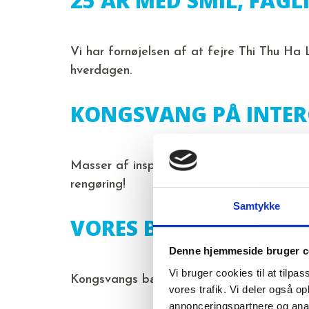
25 ÅR MED SMIL, FAGL
Vi har fornøjelsen af at fejre Thi Thu Ha
hverdagen.
KONGSVANG PÅ INTE
Masser af inspiration indenfor bæredygti
rengøring!
Samtykke
VORES BÆREDYGTIGHE
Denne hjemmeside bruger c
Vi bruger cookies til at tilpas
Kongsvangs bæredygtighedsrapport for 20
vores trafik. Vi deler også 
annonceringspartnere og anal