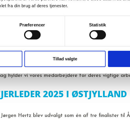
SMARKED MED PLADS TIL AL
et fra din brug af deres tjenester.
Præferencer
Statistik
en for fleksjobvisiterede hos Job Aarhus. En dag fyl
SISTENTER MED MORGENMAD
Tillad valgte
Dag hylder vi vores medarbejdere for deres vigtige a
EJERLEDER 2025 I ØSTJYLLAND
ørgen Hertz blev udvalgt som én af tre finalister til Å