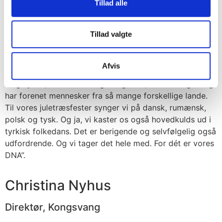
Tillad alle
ufaglærte. Fra land, fra by og fra hele verden. Vi er på
alle leder og kanter multikulturelle.
Tillad valgte
Afvis
“Jeg synes, det er unikt og berigende, at vi i Kongsvang
har forenet mennesker fra så mange forskellige lande.
Til vores juletræsfester synger vi på dansk, rumænsk,
polsk og tysk. Og ja, vi kaster os også hovedkulds ud i
tyrkisk folkedans. Det er berigende og selvfølgelig også
udfordrende. Og vi tager det hele med. For dét er vores
DNA”.
Christina Nyhus
Direktør, Kongsvang