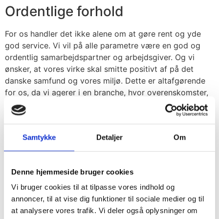
Ordentlige forhold
For os handler det ikke alene om at gøre rent og yde
god service. Vi vil på alle parametre være en god og
ordentlig samarbejdspartner og arbejdsgiver. Og vi
ønsker, at vores virke skal smitte positivt af på det
danske samfund og vores miljø. Dette er altafgørende
for os, da vi agerer i en branche, hvor overenskomster,
respekt, miljøhensyn og ordentlige arbejdsforhold ikke
altid er en selvfølge. Men det skal og vil det altid være
hos os.
Samtykke
Detaljer
Om
Denne hjemmeside bruger cookies
Vi bruger cookies til at tilpasse vores indhold og
Integration og uddannelse
annoncer, til at vise dig funktioner til sociale medier og til
at analysere vores trafik. Vi deler også oplysninger om