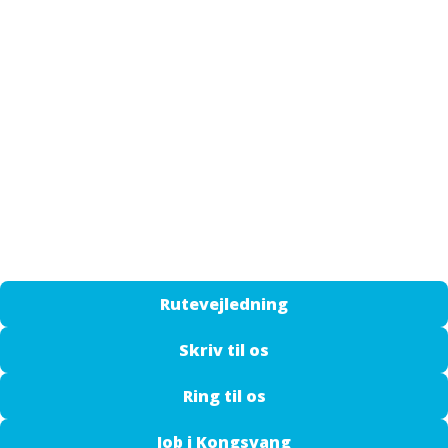
Cookie- og privatlivspolitik
Kvalitetspolitik
Miljøpolitik
Personalepolitik
GDPR
ESG-rapport
Rutevejledning
Skriv til os
Ring til os
Job i Kongsvang